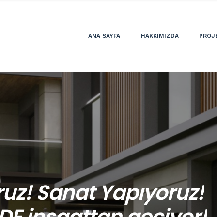
ANA SAYFA
HAKKIMIZDA
PROJ
MIMARI DEKORASYONLAR
uz! Sanat Yapıyoruz!
izimle beraber hayatt
DE inşaattan geçiyor!
ıza göre mimari çözüm
M