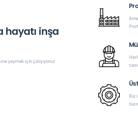
Pr
Amaç
Prof
a hayatı inşa
Müş
Herh
ine yaymak için çalışıyoruz
tama
Üs
Biz 
hiz