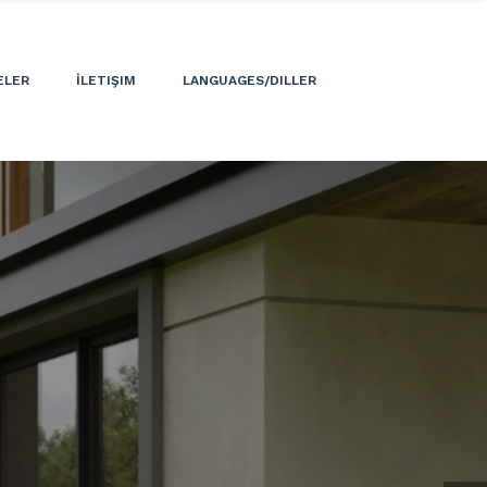
ELER
İLETIŞIM
LANGUAGES/DILLER
LÜKS DAIRELER
a!
Uygun fiyat
ler sunuyoruz
ükemmel işçilik