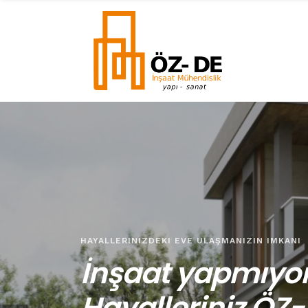
HAYALLERINIZDEKI EVE ULAŞMANIZIN IMKANI
İnşaat yapmıyor
B
Hayalleriniz ÖZ-
İhtiyaçların