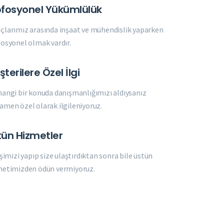
ofosyonel Yükümlülük
larımız arasında inşaat ve mühendislik yaparken
osyonel olmak vardır.
terilere Özel İlgi
angi bir konuda danışmanlığımızı aldıysanız
men özel olarak ilgileniyoruz.
tün Hizmetler
işimizi yapıp size ulaştırdıktan sonra bile üstün
metimizden ödün vermiyoruz.